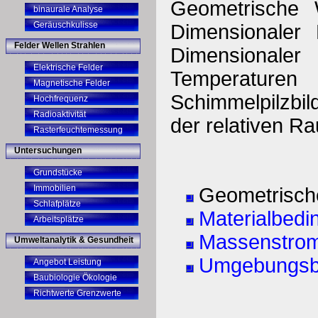
Geometrische
binaurale Analyse
Geräuschkulisse
Dimensionaler
Felder Wellen Strahlen
Dimensionaler
Elektrische Felder
Temperatur
Magnetische Felder
Schimmelpilzbi
Hochfrequenz
Radioaktivität
der relativen Ra
Rasterfeuchtemessung
Untersuchungen
Grundstücke
Immobilien
Geometrisc
Schlafplätze
Materialbed
Arbeitsplätze
Massenstro
Umweltanalytik & Gesundheit
Umgebungsb
Angebot Leistung
Baubiologie Ökologie
Richtwerte Grenzwerte