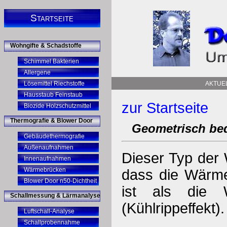
Startseite
Wohngifte & Schadstoffe
Schimmel Bakterien
Allergene
Lösemittel Riechstoffe
AKTUE
Hausstaub Feinstaub
zur Startseite
Biozide Holzschutzmittel
Thermografie & Blower Door
Geometrisch be
Gebäudethermografie
Außenaufnahmen
Dieser Typ der 
Innenaufnahmen
Wärmebrücken
dass die Wärme
Blower Door n50-Dichtheit
ist als die 
Schallmessung & Lärmanalyse
(Kühlrippeffekt).
Luftschall-Analyse
Schallprobennahme