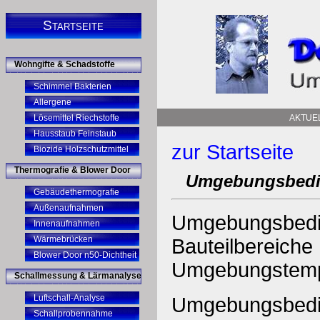
Startseite
Wohngifte & Schadstoffe
Schimmel Bakterien
Allergene
Lösemittel Riechstoffe
AKTUE
Hausstaub Feinstaub
zur Startseite
Biozide Holzschutzmittel
Thermografie & Blower Door
Umgebungsbedi
Gebäudethermografie
Außenaufnahmen
Umgebungsb
Innenaufnahmen
Wärmebrücken
Bauteilbere
Blower Door n50-Dichtheit
Umgebungstemp
Schallmessung & Lärmanalyse
Luftschall-Analyse
Umgebungsbe
Schallprobennahme