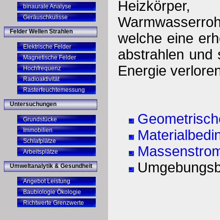
Heizkörper
binaurale Analyse
Geräuschkulisse
Warmwasserrohr
Felder Wellen Strahlen
welche eine e
Elektrische Felder
abstrahlen und
Magnetische Felder
Energie verloren
Hochfrequenz
Radioaktivität
Rasterfeuchtemessung
Untersuchungen
Geometrisc
Grundstücke
Immobilien
Materialbed
Schlafplätze
Massenstro
Arbeitsplätze
Umgebungsb
Umweltanalytik & Gesundheit
Angebot Leistung
Baubiologie Ökologie
Richtwerte Grenzwerte